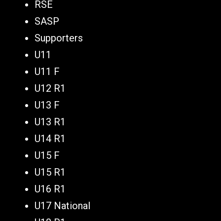
RSE
SASP
Supporters
U11
U11 F
U12 R1
U13 F
U13 R1
U14 R1
U15 F
U15 R1
U16 R1
U17 National