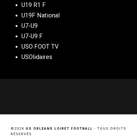
U19 R1 F
U19F National
U7-U9
U7-U9 F
USO FOOT TV
USOlidaires
©2024
US ORLEANS LOIRET FOOTBALL
- TOUS DROITS
RÉSERVÉS