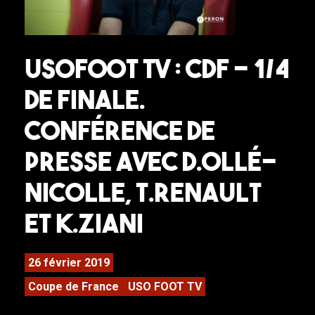
USOFOOT TV : CDF – 1/4
de finale.
Conférence de
presse avec D.Ollé-
Nicolle, T.Renault
et K.Ziani
26 février 2019
Coupe de France
USO FOOT TV